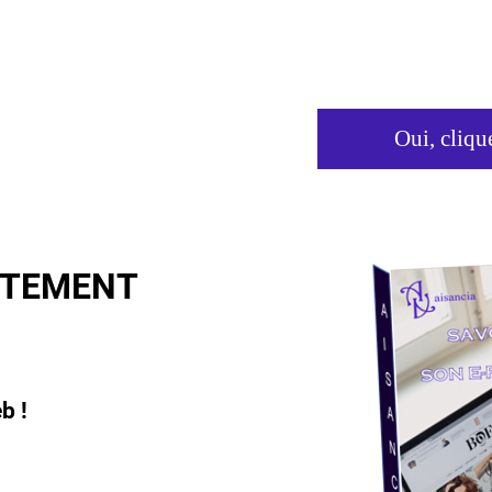
Oui, cliqu
ITEMENT
b !