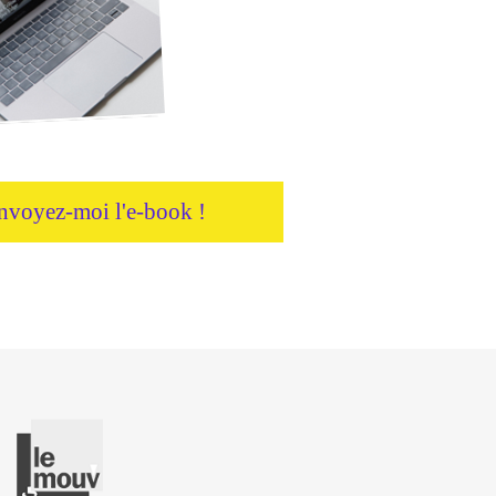
nvoyez-moi l'e-book !